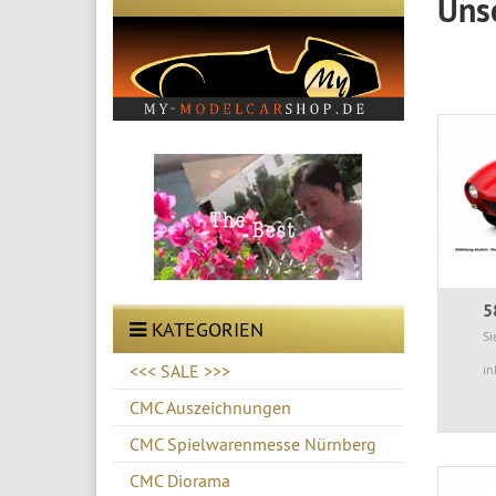
Uns
5
KATEGORIEN
Si
<<< SALE >>>
in
CMC Auszeichnungen
CMC Spielwarenmesse Nürnberg
CMC Diorama