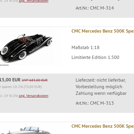
kl. 19 % USt
zzgl. Versandkosten
Art.Nr.: CMC M-314
CMC Mercedes Benz 500K Spez
Maßstab 1:18
Limitierte Edition 1.500
15,00 EUR
Lieferzeit: nicht lieferbar,
UVP 685,00 EUR
Vorbestellung möglich
e sparen 10.2% (70,00 EUR)
Zahlung wenn verfügbar
kl. 19 % USt
zzgl. Versandkosten
Art.Nr.: CMC M-313
CMC Mercedes Benz 500K Spezi