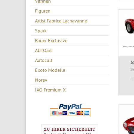
Vitrinen
Figuren
Artist Fabrice Lachavanne
Spark
Bauer Exclusive
AUTOart
Autocult
5
Exoto Modelle
Si
in
Norev
IXO Premium X