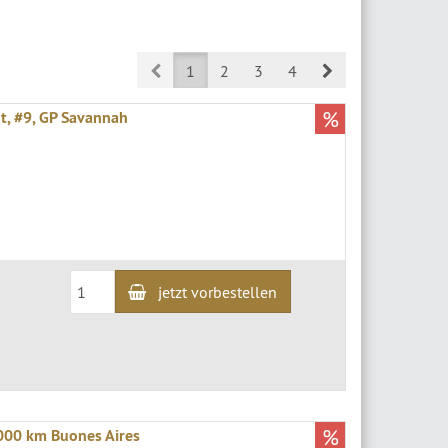
Prev
Next
1
2
3
4
%
t, #9, GP Savannah
jetzt vorbestellen
%
000 km Buones Aires