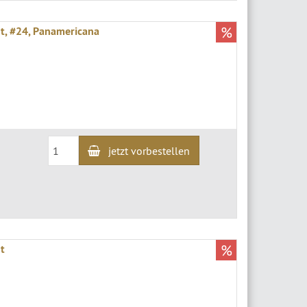
%
ot, #24, Panamericana
jetzt vorbestellen
%
ot