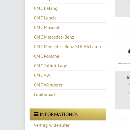
in
CMC Jiefang
CMC Lancia
CMC Maserati
CMC Mercedes-Benz
CMC Mercedes-Benz SLR McLaren
CMC Porsche
CMC Talbot-Lago
CMC VW
6
CMC Wanderer
Si
in
LookSmart
INFORMATIONEN
Vertrag widerrufen