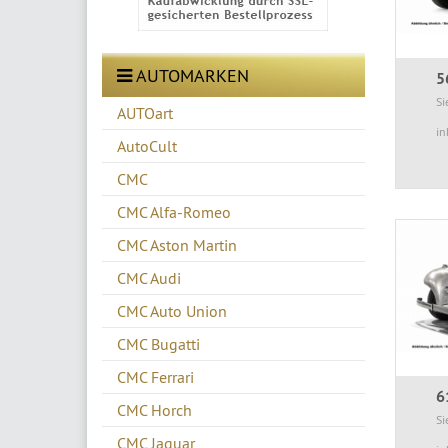
AUTOMARKEN
5
Si
AUTOart
in
AutoCult
CMC
CMC Alfa-Romeo
CMC Aston Martin
CMC Audi
CMC Auto Union
CMC Bugatti
CMC Ferrari
6
CMC Horch
Si
CMC Jaguar