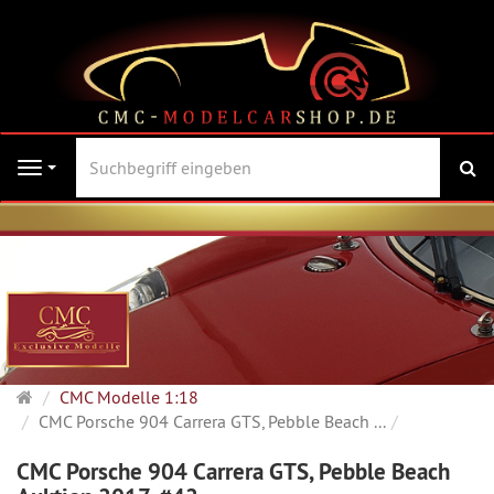
Su
Navigation
Startseite
CMC Modelle 1:18
CMC Porsche 904 Carrera GTS, Pebble Beach ...
CMC Porsche 904 Carrera GTS, Pebble Beach