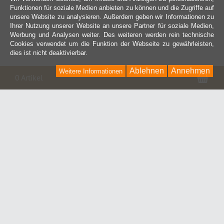
Funktionen für soziale Medien anbieten zu können und die Zugriffe auf
unsere Website zu analysieren. Außerdem geben wir Informationen zu
Ihrer Nutzung unserer Website an unsere Partner für soziale Medien,
Werbung und Analysen weiter. Des weiteren werden rein technische
Cookies verwendet um die Funktion der Webseite zu gewährleisten,
dies ist nicht deaktivierbar.
Ablehnen
Annehmen
Weitere Informationen
War
0 Artikel