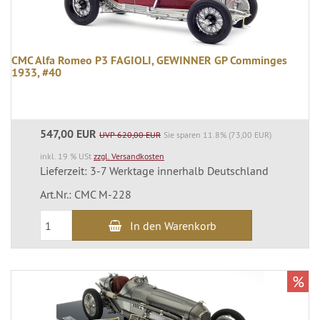
CMC Alfa Romeo P3 FAGIOLI, GEWINNER GP Comminges
1933, #40
547,00 EUR
UVP 620,00 EUR
Sie sparen 11.8% (73,00 EUR)
inkl. 19 % USt
zzgl. Versandkosten
Lieferzeit: 3-7 Werktage innerhalb Deutschland
Art.Nr.: CMC M-228
In den Warenkorb
%