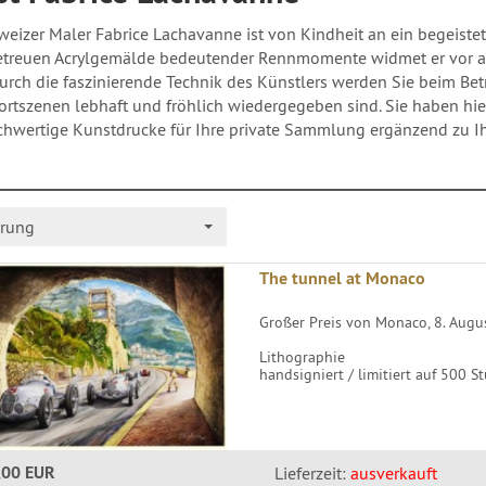
weizer Maler Fabrice Lachavanne ist von Kindheit an ein begeiste
etreuen Acrylgemälde bedeutender Rennmomente widmet er vor al
urch die faszinierende Technik des Künstlers werden Sie beim Be
rtszenen lebhaft und fröhlich wiedergegeben sind. Sie haben hier
hwertige Kunstdrucke für Ihre private Sammlung ergänzend zu I
utos CMC Modelcars, Modellautovitrinen CMC Bugatti CMC Ferra
utos online Exklusive Modellautos Sammlermodelle
erung
The tunnel at Monaco
Großer Preis von Monaco, 8. Augu
Lithographie
handsigniert / limitiert auf 500 S
,00 EUR
Lieferzeit:
ausverkauft