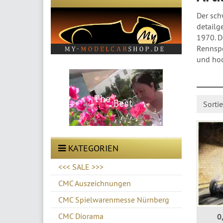
Der sch
detailg
1970. D
Rennspo
und hoc
Modella
Modella
Sorti
KATEGORIEN
<<< SALE >>>
CMC Auszeichnungen
CMC Spielwarenmesse Nürnberg
CMC Diorama
0