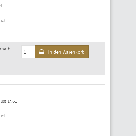
64
tück
erhalb
In den Warenkorb
gust 1961
tück