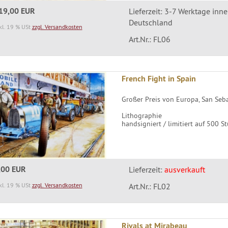
19,00 EUR
Lieferzeit: 3-7 Werktage inn
Deutschland
kl. 19 % USt
zzgl. Versandkosten
Art.Nr.: FL06
French Fight in Spain
Großer Preis von Europa, San Seba
Lithographie
handsigniert / limitiert auf 500 S
,00 EUR
Lieferzeit:
ausverkauft
kl. 19 % USt
zzgl. Versandkosten
Art.Nr.: FL02
Rivals at Mirabeau