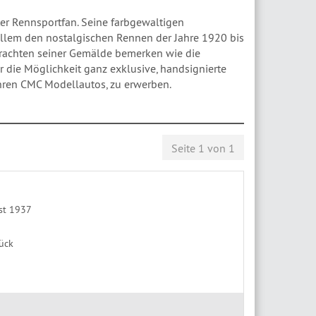
ter Rennsportfan. Seine farbgewaltigen
lem den nostalgischen Rennen der Jahre 1920 bis
trachten seiner Gemälde bemerken wie die
 die Möglichkeit ganz exklusive, handsignierte
hren CMC Modellautos, zu erwerben.
CMC
ri CMC Mercedes CMC Porsche Modellautos
Seite 1 von 1
st 1937
tück