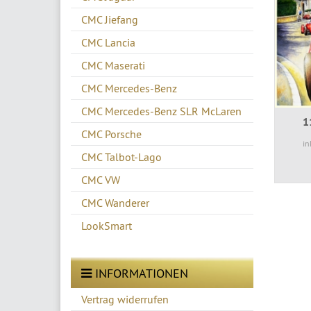
CMC Jiefang
CMC Lancia
CMC Maserati
CMC Mercedes-Benz
CMC Mercedes-Benz SLR McLaren
1
CMC Porsche
in
CMC Talbot-Lago
CMC VW
CMC Wanderer
LookSmart
INFORMATIONEN
Vertrag widerrufen