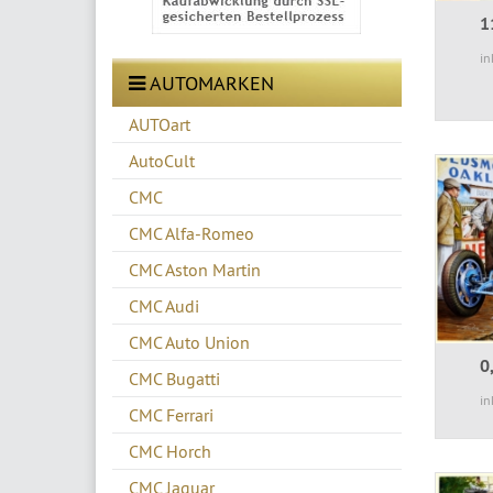
1
in
AUTOMARKEN
AUTOart
AutoCult
CMC
CMC Alfa-Romeo
CMC Aston Martin
CMC Audi
CMC Auto Union
0
CMC Bugatti
in
CMC Ferrari
CMC Horch
CMC Jaguar