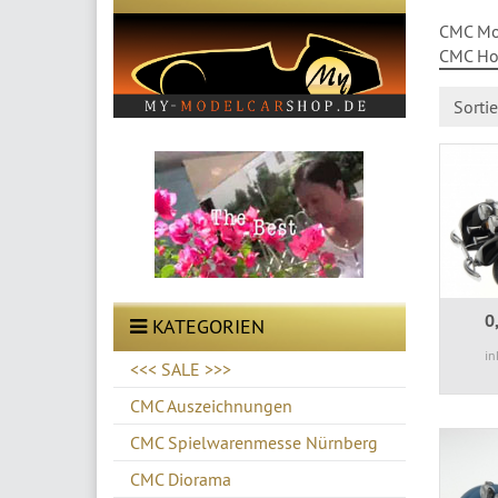
CMC Mod
CMC Hor
Sorti
0
KATEGORIEN
in
<<< SALE >>>
CMC Auszeichnungen
CMC Spielwarenmesse Nürnberg
CMC Diorama