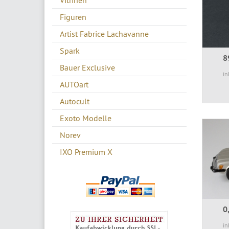
Figuren
Artist Fabrice Lachavanne
Spark
8
Bauer Exclusive
in
AUTOart
Autocult
Exoto Modelle
Norev
IXO Premium X
0
in