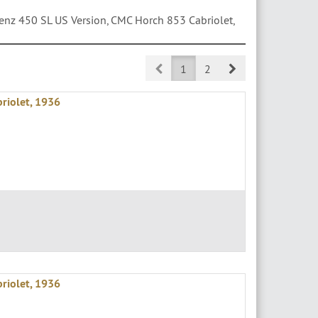
z 450 SL US Version, CMC Horch 853 Cabriolet,
Prev
Next
1
2
riolet, 1936
riolet, 1936