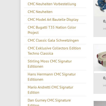
CMC Neuheiten Vorbestellung
CMC Neuheiten
CMC Model Art Bauteile Display
0
CMC Bugatti T35 Nation Color
in
Project
CMC Classic Gala Schwetzingen
CMC Exklusive Collectors Edition
Techno Classica
Stirling Moss CMC Signatur
Editionen
Hans Herrmann CMC Signatur
0
Editionen
in
Mario Andretti CMC Signatur
Edition
Dan Gurney CMC Signature
Edition