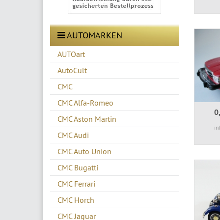
AUTOMARKEN
AUTOart
AutoCult
CMC
CMC Alfa-Romeo
0
CMC Aston Martin
in
CMC Audi
CMC Auto Union
CMC Bugatti
CMC Ferrari
CMC Horch
CMC Jaguar