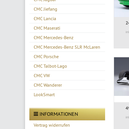
CMC Jiefang
CMC Lancia
2
CMC Maserati
in
CMC Mercedes-Benz
CMC Mercedes-Benz SLR McLaren
CMC Porsche
CMC Talbot-Lago
CMC VW
CMC Wanderer
LookSmart
4
INFORMATIONEN
in
Vertrag widerrufen