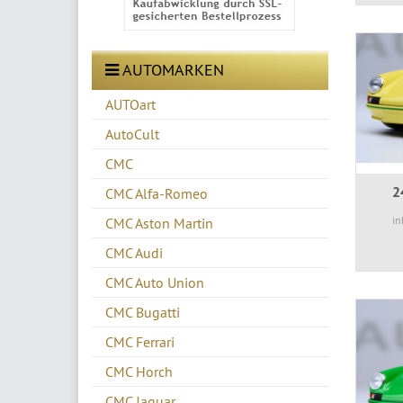
AUTOMARKEN
AUTOart
AutoCult
CMC
2
CMC Alfa-Romeo
in
CMC Aston Martin
CMC Audi
CMC Auto Union
CMC Bugatti
CMC Ferrari
CMC Horch
CMC Jaguar