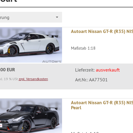
erung
Autoart Nissan GT-R (R35) N
Maßstab 1:18
,00 EUR
Lieferzeit:
ausverkauft
kl. 19 % USt
zzgl. Versandkosten
Art.Nr.: AA77501
Autoart Nissan GT-R (R35) NI
Pearl