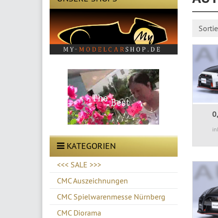
Sorti
0
in
KATEGORIEN
<<< SALE >>>
CMC Auszeichnungen
CMC Spielwarenmesse Nürnberg
CMC Diorama