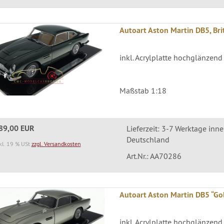
Autoart Aston Martin DB5, Bri
inkl. Acrylplatte hochglänzend
Maßstab 1:18
89,00 EUR
Lieferzeit: 3-7 Werktage inn
Deutschland
kl. 19 % USt
zzgl. Versandkosten
Art.Nr.: AA70286
Autoart Aston Martin DB5 “Gol
inkl. Acrylplatte hochglänzend