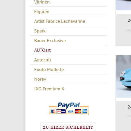
Vitrinen
Figuren
2
Artist Fabrice Lachavanne
in
Spark
Bauer Exclusive
AUTOart
Autocult
Exoto Modelle
Norev
IXO Premium X
2
in