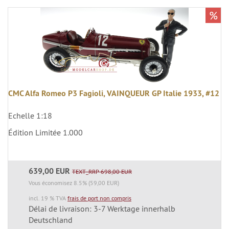
%
CMC Alfa Romeo P3 Fagioli, VAINQUEUR GP Italie 1933, #12
Echelle 1:18
Édition Limitée 1.000
639,00 EUR
TEXT_RRP 698,00 EUR
Vous économisez 8.5% (59,00 EUR)
incl. 19 % TVA
frais de port non compris
Délai de livraison: 3-7 Werktage innerhalb
Deutschland