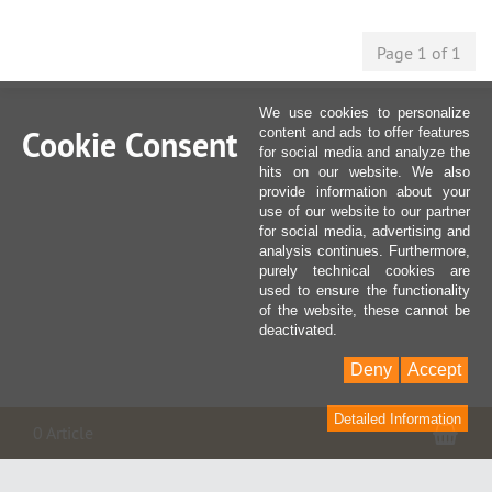
Page 1 of 1
We use cookies to personalize
Cookie Consent
content and ads to offer features
for social media and analyze the
hits on our website. We also
provide information about your
use of our website to our partner
for social media, advertising and
analysis continues. Furthermore,
purely technical cookies are
used to ensure the functionality
of the website, these cannot be
deactivated.
Deny
Accept
Detailed Information
Pan
0 Article