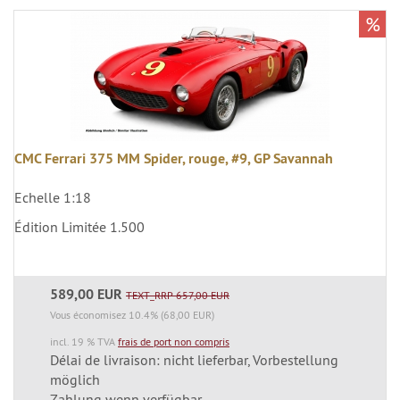
%
CMC Ferrari 375 MM Spider, rouge, #9, GP Savannah
Echelle 1:18
Édition Limitée 1.500
589,00 EUR
TEXT_RRP 657,00 EUR
Vous économisez 10.4% (68,00 EUR)
incl. 19 % TVA
frais de port non compris
Délai de livraison: nicht lieferbar, Vorbestellung
möglich
Zahlung wenn verfügbar