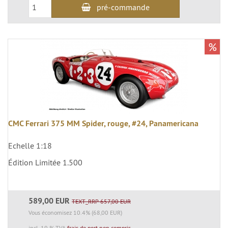
pré-commande
%
CMC Ferrari 375 MM Spider, rouge, #24, Panamericana
Echelle 1:18
Édition Limitée 1.500
589,00 EUR
TEXT_RRP 657,00 EUR
Vous économisez 10.4% (68,00 EUR)
incl. 19 % TVA
frais de port non compris