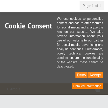
Page 1 of 1
We use cookies to personalize
Cookie Consent
content and ads to offer features
for social media and analyze the
hits on our website. We also
provide information about your
use of our website to our partner
for social media, advertising and
analysis continues. Furthermore,
purely technical cookies are
used to ensure the functionality
of the website, these cannot be
deactivated.
Deny
Accept
Detailed Information
Pan
0 Article