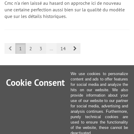
Cmc n'a rien laissé au hasard on approche ici de nouveau
une certaine perfection aussi bien sur la qualité du modèle
que sur les détails historiques.
Prev
Next
1
2
3
...
14
We use cookies to personalize
Cookie Consent
content and ads to offer features
for social media and analyze the
hits on our website. We also
provide information about your
use of our website to our partner
for social media, advertising and
analysis continues. Furthermore,
purely technical cookies are
used to ensure the functionality
of the website, these cannot be
deactivated.