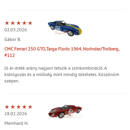
02.03.2026
Gábor B.
CMC Ferrari 250 GTO,Targa Florio 1964, Norinder/Troiberg,
#112
Jó ár-érték arány, nagyon tetszik a színkombináció. A
kidolgozás és a míiőség mint mindig tökéletes. Köszönöm
szépen.
28.02.2026
Meinhard H.