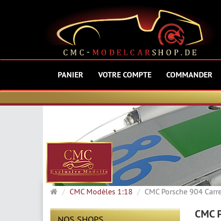
PANIER
VOTRE COMPTE
COMMANDER
Page
CMC Modèles 1:18
CMC Porsche 904 Carrer
d'accueil
CMC P
NOS SHOPS