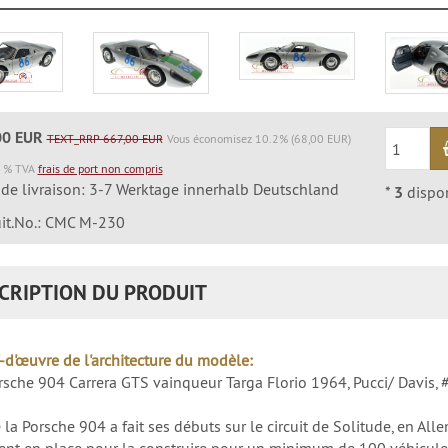
00 EUR
TEXT_RRP 667,00 EUR
Vous économisez 10.2% (68,00 EUR)
9 % TVA
frais de port non compris
 de livraison: 3-7 Werktage innerhalb Deutschland
*
3
dispo
it.No.: CMC M-230
CRIPTION DU PRODUIT
-d'œuvre de l'architecture du modèle:
sche 904 Carrera GTS vainqueur Targa Florio 1964, Pucci/ Davis, 
 la Porsche 904 a fait ses débuts sur le circuit de Solitude, en A