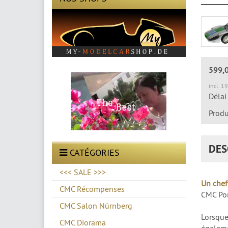
599,
incl. 1
Délai
Produ
DES
CATÉGORIES
<<< SALE >>>
Un chef
CMC Récompenses
CMC Por
CMC Salon Nürnberg
Lorsque
CMC Diorama