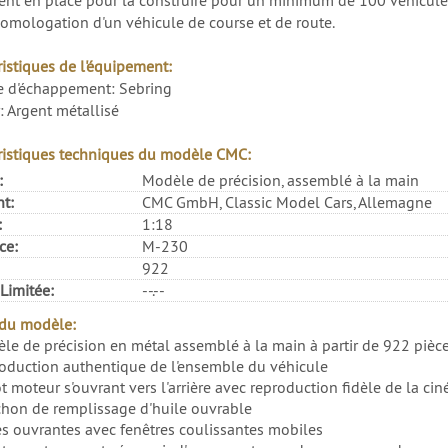
nt en place pour la construire pour un minimum de 100 véhicules
homologation d'un véhicule de course et de route.
ristiques de l'équipement:
 d'échappement: Sebring
: Argent métallisé
ristiques techniques du modèle CMC:
:
Modèle de précision, assemblé à la main
nt:
CMC GmbH, Classic Model Cars, Allemagne
:
1:18
ce:
M-230
922
Limitée:
--.--
 du modèle:
le de précision en métal assemblé à la main à partir de 922 pièc
oduction authentique de l'ensemble du véhicule
t moteur s'ouvrant vers l'arrière avec reproduction fidèle de la ci
hon de remplissage d'huile ouvrable
es ouvrantes avec fenêtres coulissantes mobiles