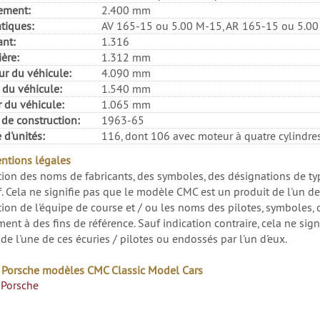
ement:
2.400 mm
tiques:
AV 165-15 ou 5.00 M-15, AR 165-15 ou 5.00
ant:
1.316
ière:
1.312 mm
r du véhicule:
4.090 mm
 du véhicule:
1.540 mm
 du véhicule:
1.065 mm
 de construction:
1963-65
d'unités:
116, dont 106 avec moteur à quatre cylindre
tions légales
ation des noms de fabricants, des symboles, des désignations de typ
f. Cela ne signifie pas que le modèle CMC est un produit de l'un de
ation de l'équipe de course et / ou les noms des pilotes, symboles, c
ent à des fins de référence. Sauf indication contraire, cela ne sig
de l'une de ces écuries / pilotes ou endossés par l'un d'eux.
 Porsche modèles CMC Classic Model Cars
Porsche