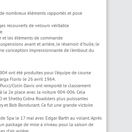
s
 de nombreux éléments rapportés et pose
ges recouverts de velours véritable
le
age et les éléments de commande
spensions avant et arrière, le réservoir d'huile, le
qu'une conception impressionnante de l'embout du
904 ont été produites pour l'équipe de course
arga Florio le 26 avril 1964.
o Pucci/Colin Davis ont remporté le classement
à la 2e place avec la voiture 904-006. Cela
 GTO et Shelby Cobra Roadsters plus puissantes
ey et Bob Bondurant. Ce fut une grande victoire
e Spa le 17 mai avec Edgar Barth au volant. Après
un package de mise à niveau pour la saison de
s d'air arrière.