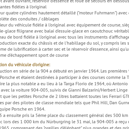
t avant ouvrant, réservoir d'essence et roue de secours en dessou
antes fidèles à l'original
ur quatre cylindres hautement détaillé ("moteur Fuhrmann") avec
lète des conduites / câblages
ieur du véhicule fidèle à l'original avec équipement de course, siè
ie-glace filigrane avec balai d'essuie-glace en caoutchouc véritab
eau de bord fidèle à l'original avec tous les instruments d'affich
duction exacte du châssis et de l'habillage du sol, y compris les su
ème de lubrification à carter sec et le réservoir d'essence, ainsi 
ème d'échappement sport de course
ion du véhicule d'origine:
uction en série de la 904 a débuté en janvier 1964. Les premières 
 Porsche et étaient destinées à participer à des courses comme la T
oire la plus notable a eu lieu à la Targa Florio de 1964, où Antoni
 avec la voiture 904-005, suivis de Gianni Balzarini/Herbert Linge 
it que les petites Porsche de 2 litres battaient toutes les Ferrari
es par des pilotes de classe mondiale tels que Phil Hill, Dan Gurn
équipe Porsche en 1964.
 a ensuite pris la 5ème place du classement général des 500 km d
c lors des 1 000 km du Nürburgring le 31 mai, la 904-005 a reçu 
965, comprenant des "oreilles d'éléphant" plus grandes et des prise