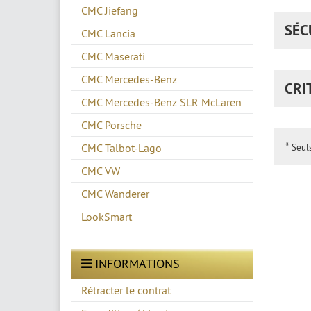
CMC Jiefang
SÉC
CMC Lancia
CMC Maserati
CMC Mercedes-Benz
CRI
CMC Mercedes-Benz SLR McLaren
CMC Porsche
*
CMC Talbot-Lago
Seuls
CMC VW
CMC Wanderer
LookSmart
INFORMATIONS
Rétracter le contrat