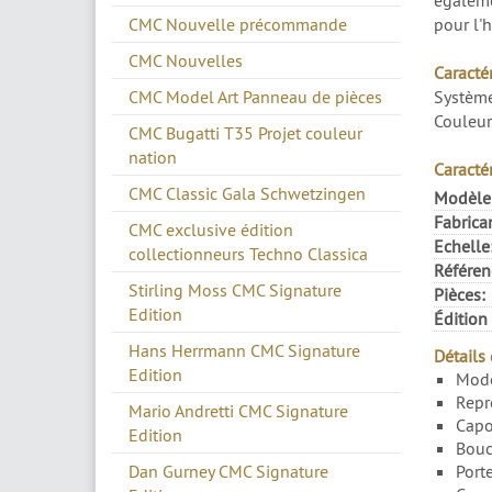
égaleme
CMC Nouvelle précommande
pour l'
CMC Nouvelles
Caracté
CMC Model Art Panneau de pièces
Système
Couleur
CMC Bugatti T35 Projet couleur
nation
Caracté
CMC Classic Gala Schwetzingen
Modèle
Fabrica
CMC exclusive édition
Echelle
collectionneurs Techno Classica
Référen
Stirling Moss CMC Signature
Pièces:
Edition
Édition 
Hans Herrmann CMC Signature
Détails
Edition
Modè
Repr
Mario Andretti CMC Signature
Capo
Edition
Bouc
Dan Gurney CMC Signature
Port