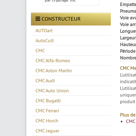
Empatt
Pneuma
Voie av
CONSTRUCTEUR
Voie arr
AUTOart
Longueu
Largeur
AutoCult
Hauteur
CMC
Période
Nombre 
CMC Alfa-Romeo
CMC Men
CMC Aston Martin
L’utilis
CMC Audi
indicati
L'utilis
CMC Auto Union
uniquem
CMC Bugatti
produit 
CMC Ferrari
Plus de
CMC Horch
CMC 
CMC Jaguar