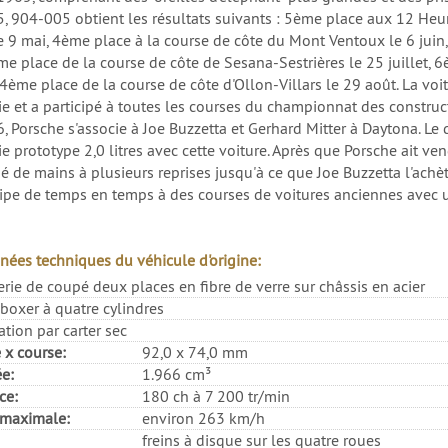
, 904-005 obtient les résultats suivants : 5ème place aux 12 Heur
le 9 mai, 4ème place à la course de côte du Mont Ventoux le 6 juin
ème place de la course de côte de Sesana-Sestrières le 25 juillet, 
 4ème place de la course de côte d'Ollon-Villars le 29 août. La vo
ie et a participé à toutes les courses du championnat des constru
, Porsche s'associe à Joe Buzzetta et Gerhard Mitter à Daytona. Le 
e prototype 2,0 litres avec cette voiture. Après que Porsche ait ve
é de mains à plusieurs reprises jusqu'à ce que Joe Buzzetta l'achèt
icipe de temps en temps à des courses de voitures anciennes avec u
5
nées techniques du véhicule d'origine:
erie de coupé deux places en fibre de verre sur châssis en acier
boxer à quatre cylindres
ation par carter sec
 x course:
92,0 x 74,0 mm
ée:
1.966 cm³
ce:
180 ch à 7 200 tr/min
 maximale:
environ 263 km/h
freins à disque sur les quatre roues