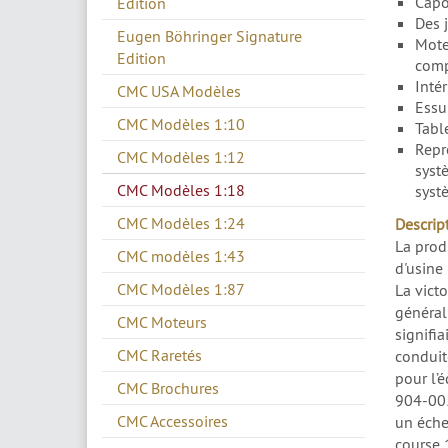
Capo
Edition
Des j
Eugen Böhringer Signature
Mote
Edition
comp
Intér
CMC USA Modèles
Essu
CMC Modèles 1:10
Tabl
Repro
CMC Modèles 1:12
syst
CMC Modèles 1:18
syst
CMC Modèles 1:24
Descript
La prod
CMC modèles 1:43
d'usine
CMC Modèles 1:87
La vict
général
CMC Moteurs
signifia
CMC Raretés
conduit
pour l’
CMC Brochures
904-005
CMC Accessoires
un éche
course 1