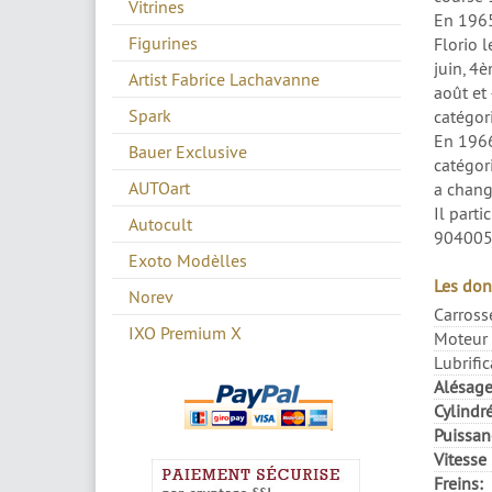
Vitrines
En 1965
Figurines
Florio 
juin, 4
Artist Fabrice Lachavanne
août et
Spark
catégor
En 1966
Bauer Exclusive
catégori
AUTOart
a chang
Il part
Autocult
90400
Exoto Modèlles
Les don
Norev
Carross
IXO Premium X
Moteur 
Lubrific
Alésage
Cylindr
Puissan
Vitesse
Freins: