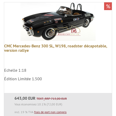
%
CMC Mercedes-Benz 300 SL, W198, roadster décapotable,
version rallye
Echelle 1:18
Édition Limitée 1.500
643,00 EUR
TEXT_RRP 715,00 EUR
Vous économisez 10.1% (72,00 EUR)
incl. 19 % TVA
frais de port non compris