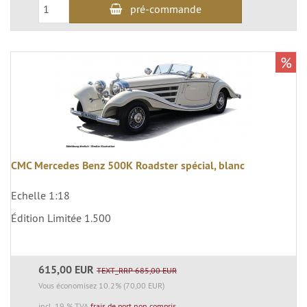
pré-commande
%
CMC Mercedes Benz 500K Roadster spécial, blanc
Echelle 1:18
Édition Limitée 1.500
615,00 EUR
TEXT_RRP 685,00 EUR
Vous économisez 10.2% (70,00 EUR)
incl. 19 % TVA
frais de port non compris