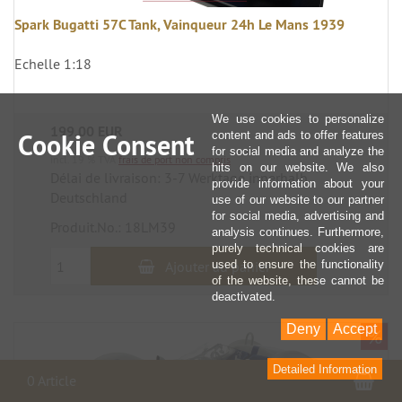
Spark Bugatti 57C Tank, Vainqueur 24h Le Mans 1939
Echelle 1:18
We use cookies to personalize
199,00 EUR
Cookie Consent
content and ads to offer features
for social media and analyze the
incl. 19 % TVA
frais de port non compris
hits on our website. We also
Délai de livraison: 3-7 Werktage innerhalb
provide information about your
Deutschland
use of our website to our partner
for social media, advertising and
Produit.No.: 18LM39
analysis continues. Furthermore,
purely technical cookies are
Ajouter au panier
used to ensure the functionality
of the website, these cannot be
deactivated.
Deny
Accept
%
Detailed Information
Pan
0 Article