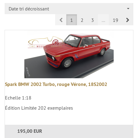
Date tri décroissant
Prev
Nex
1
2
3
...
19
Spark BMW 2002 Turbo, rouge Vérone, 18S2002
Echelle 1:18
Édition Limitée 202 exemplaires
195,00 EUR