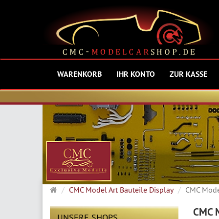
WARENKORB
IHR KONTO
ZUR KASSE
Startseite
CMC Model Art Bauteile Display
CMC Model 
CMC M
UNSERE SHOPS