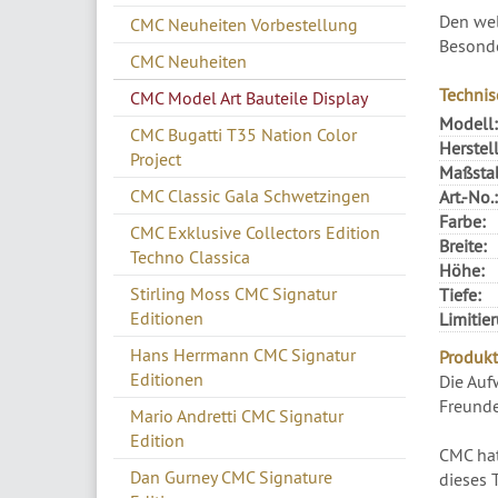
Den wel
CMC Neuheiten Vorbestellung
Besonde
CMC Neuheiten
Technis
CMC Model Art Bauteile Display
Modell:
CMC Bugatti T35 Nation Color
Herstell
Project
Maßsta
CMC Classic Gala Schwetzingen
Art.-No.:
Farbe:
CMC Exklusive Collectors Edition
Breite:
Techno Classica
Höhe:
Stirling Moss CMC Signatur
Tiefe:
Editionen
Limitie
Hans Herrmann CMC Signatur
Produkt
Editionen
Die Auf
Freunde
Mario Andretti CMC Signatur
Edition
CMC hat
Dan Gurney CMC Signature
dieses 