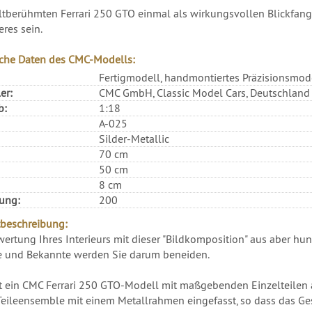
tberühmten Ferrari 250 GTO einmal als wirkungsvollen Blickfang
res sein.
che Daten des CMC-Modells:
Fertigmodell, handmontiertes Präzisionsmod
er:
CMC GmbH, Classic Model Cars, Deutschland
b:
1:18
A-025
Silder-Metallic
70 cm
50 cm
8 cm
rung:
200
beschreibung:
wertung Ihres Interieurs mit dieser "Bildkomposition" aus aber hu
 und Bekannte werden Sie darum beneiden.
 ein CMC Ferrari 250 GTO-Modell mit maßgebenden Einzelteilen 
Teileensemble mit einem Metallrahmen eingefasst, so dass das G