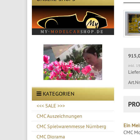
915,
inkl. 1
Liefe
Art.N
KATEGORIEN
PRO
<<< SALE >>>
CMC Auszeichnungen
Ein Mei
CMC Spielwarenmesse Nürnberg
CMC Mod
CMC Diorama