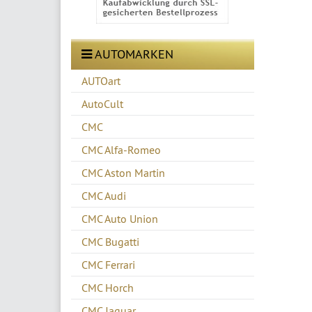
AUTOMARKEN
AUTOart
AutoCult
CMC
CMC Alfa-Romeo
CMC Aston Martin
CMC Audi
CMC Auto Union
CMC Bugatti
CMC Ferrari
CMC Horch
CMC Jaguar