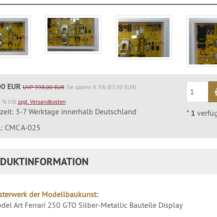
00 EUR
UVP 998,00 EUR
Sie sparen 8.3% (83,00 EUR)
9 % USt
zzgl. Versandkosten
rzeit: 3-7 Werktage innerhalb Deutschland
*
1
verfü
r.: CMC A-025
DUKTINFORMATION
sterwerk der Modellbaukunst:
el Art Ferrari 250 GTO Silber-Metallic Bauteile Display