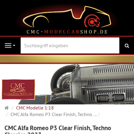
Su
Navigation
Startseite
CMC Modelle 1:18
CMC Alfa Romeo P3 Clear Finish, Techno ...
CMC Alfa Romeo P3 Clear Finish, Techno