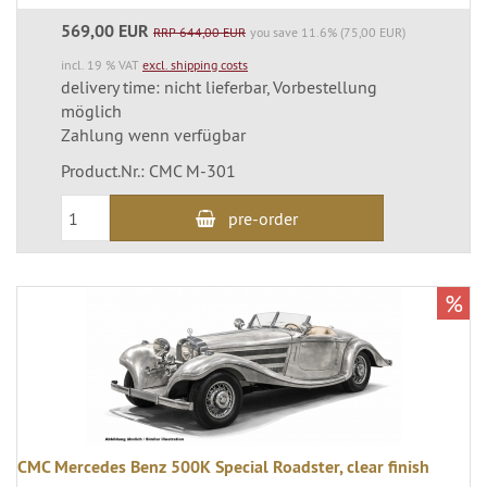
569,00 EUR
RRP 644,00 EUR
you save 11.6% (75,00 EUR)
incl. 19 % VAT
excl. shipping costs
delivery time: nicht lieferbar, Vorbestellung
möglich
Zahlung wenn verfügbar
Product.Nr.: CMC M-301
pre-order
%
CMC Mercedes Benz 500K Special Roadster, clear finish