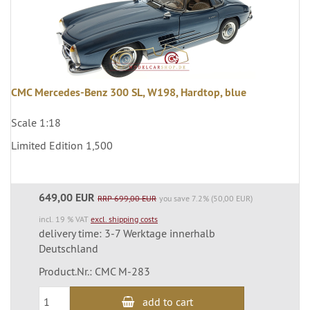
CMC Mercedes-Benz 300 SL, W198, Hardtop, blue
Scale 1:18
Limited Edition 1,500
649,00 EUR
RRP 699,00 EUR
you save 7.2% (50,00 EUR)
incl. 19 % VAT
excl. shipping costs
delivery time: 3-7 Werktage innerhalb
Deutschland
Product.Nr.: CMC M-283
add to cart