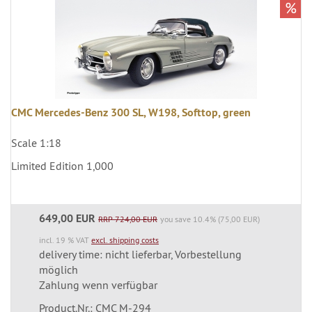
%
CMC Mercedes-Benz 300 SL, W198, Softtop, green
Scale 1:18
Limited Edition 1,000
649,00 EUR
RRP 724,00 EUR
you save 10.4% (75,00 EUR)
incl. 19 % VAT
excl. shipping costs
delivery time: nicht lieferbar, Vorbestellung
möglich
Zahlung wenn verfügbar
Product.Nr.: CMC M-294