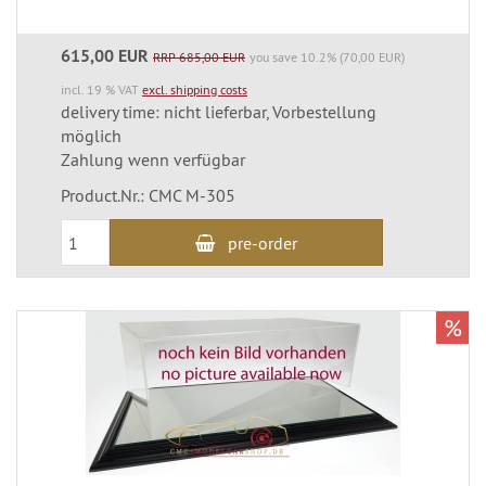
615,00 EUR
RRP 685,00 EUR
you save 10.2% (70,00 EUR)
incl. 19 % VAT
excl. shipping costs
delivery time: nicht lieferbar, Vorbestellung
möglich
Zahlung wenn verfügbar
Product.Nr.: CMC M-305
pre-order
%