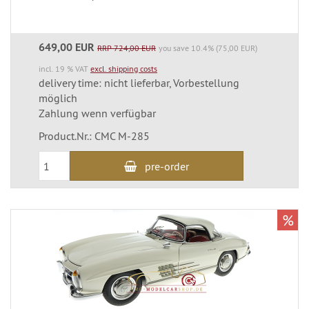
649,00 EUR
RRP 724,00 EUR
you save 10.4% (75,00 EUR)
incl. 19 % VAT
excl. shipping costs
delivery time: nicht lieferbar, Vorbestellung
möglich
Zahlung wenn verfügbar
Product.Nr.: CMC M-285
pre-order
%