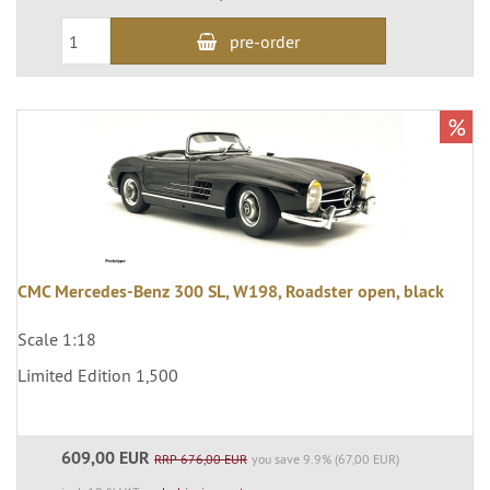
pre-order
%
CMC Mercedes-Benz 300 SL, W198, Roadster open, black
Scale 1:18
Limited Edition 1,500
609,00 EUR
RRP 676,00 EUR
you save 9.9% (67,00 EUR)