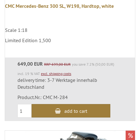
CMC Mercedes-Benz 300 SL, W198, Hardtop, white
Scale 1:18
Limited Edition 1,500
649,00 EUR
RRP 699,00 EUR
you save 7.2% (50,00 EUR)
incl. 19 % VAT
excl. shipping costs
delivery time: 3-7 Werktage innerhalb
Deutschland
Product.Nr.: CMC M-284
add to cart
%