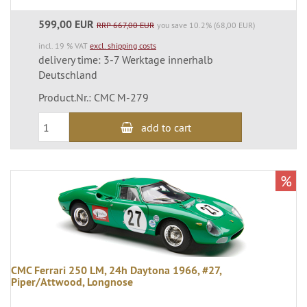
599,00 EUR
RRP 667,00 EUR
you save 10.2% (68,00 EUR)
incl. 19 % VAT
excl. shipping costs
delivery time: 3-7 Werktage innerhalb
Deutschland
Product.Nr.: CMC M-279
add to cart
%
CMC Ferrari 250 LM, 24h Daytona 1966, #27,
Piper/Attwood, Longnose