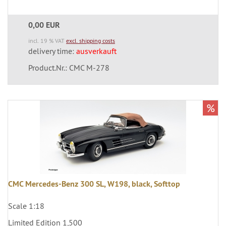
0,00 EUR
incl. 19 % VAT
excl. shipping costs
delivery time:
ausverkauft
Product.Nr.: CMC M-278
%
CMC Mercedes-Benz 300 SL, W198, black, Softtop
Scale 1:18
Limited Edition 1,500