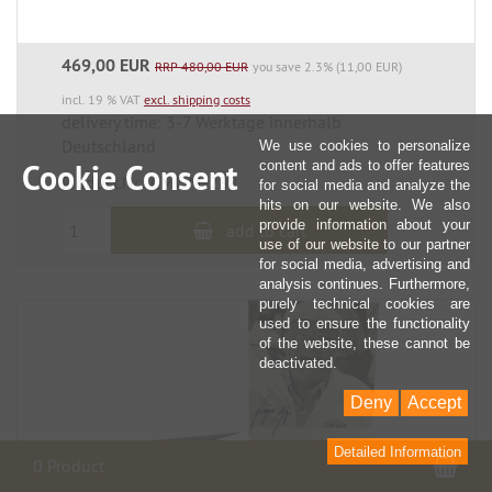
469,00 EUR
RRP 480,00 EUR
you save 2.3% (11,00 EUR)
incl. 19 % VAT
excl. shipping costs
delivery time: 3-7 Werktage innerhalb
Deutschland
We use cookies to personalize
Cookie Consent
content and ads to offer features
Product.Nr.: CMC M-288
for social media and analyze the
hits on our website. We also
provide information about your
add to cart
use of our website to our partner
for social media, advertising and
analysis continues. Furthermore,
purely technical cookies are
used to ensure the functionality
of the website, these cannot be
deactivated.
Deny
Accept
Detailed Information
Sho
0 Product