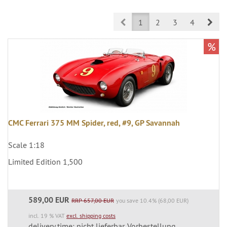
Prev
Nex
1
2
3
4
%
CMC Ferrari 375 MM Spider, red, #9, GP Savannah
Scale 1:18
Limited Edition 1,500
589,00 EUR
RRP 657,00 EUR
you save 10.4% (68,00 EUR)
incl. 19 % VAT
excl. shipping costs
delivery time: nicht lieferbar, Vorbestellung