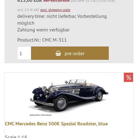
615,00 EUR
RRP 685,00 EUR
you save 10.2% (70,00 EUR)
incl. 19 % VAT
excl. shipping costs
delivery time: nicht lieferbar, Vorbestellung
möglich
Zahlung wenn verfügbar
Product.Nr.: CMC M-311
pre-order
%
CMC Mercedes Benz 500K Spezial Roadster, blue
Scale 1:18