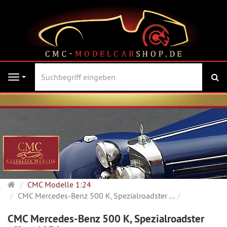
Su
Navigation
Startseite
CMC Modelle 1:24
CMC Mercedes-Benz 500 K, Spezialroadster ...
CMC Mercedes-Benz 500 K, Spezialroadster