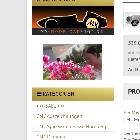
539,
inkl. 1
Liefe
Art.N
PRO
KATEGORIEN
<<< SALE >>>
Ein Mei
CMC Auszeichnungen
CMC Me
CMC Spielwarenmesse Nürnberg
Der hei
CMC Diorama
Die Ori