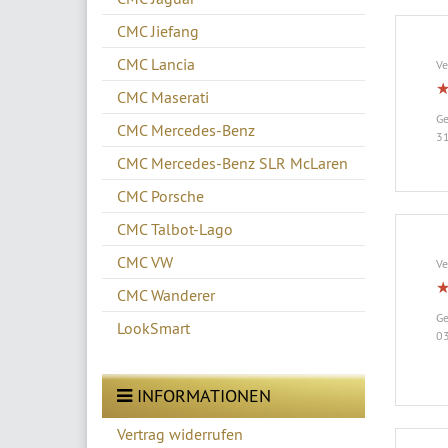
CMC Jiefang
CMC Lancia
Ve
CMC Maserati
Ge
CMC Mercedes-Benz
31
CMC Mercedes-Benz SLR McLaren
CMC Porsche
CMC Talbot-Lago
CMC VW
Ve
CMC Wanderer
Ge
LookSmart
03
INFORMATIONEN
Vertrag widerrufen