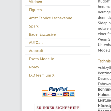
Rudolf 
Vitrinen
herumzu
Figuren
heutige
denn de
Artist Fabrice Lachavanne
Sidepip
Spark
notwend
einer S
Bauer Exclusive
Wenn Si
AUTOart
Uhlenha
Modell i
Autocult
Exoto Modelle
Technis
Norev
Achtzyl
Benzind
IXO Premium X
Desmodr
Fahrwer
Bohrun
Hubrau
Leistun
Höchstg
Radsta