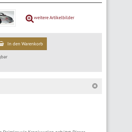
weitere Artikelbilder
In den Warenkorb
gbar
e Daimler wie Kronjuwelen gehütet. Dieses