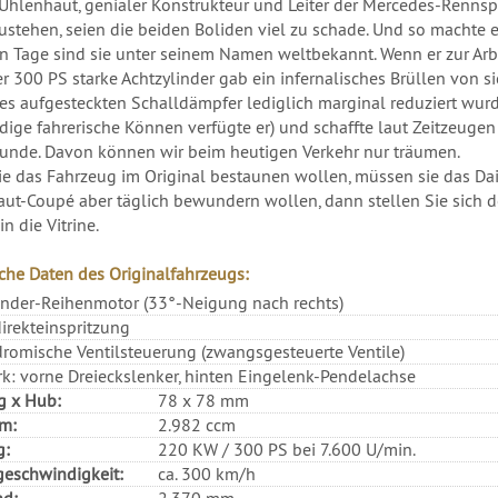
Uhlenhaut, genialer Konstrukteur und Leiter der Mercedes-Rennspo
stehen, seien die beiden Boliden viel zu schade. Und so machte 
n Tage sind sie unter seinem Namen weltbekannt. Wenn er zur Arbei
r 300 PS starke Achtzylinder gab ein infernalisches Brüllen von si
es aufgesteckten Schalldämpfer lediglich marginal reduziert wurd
ige fahrerische Können verfügte er) und schaffte laut Zeitzeugen
tunde. Davon können wir beim heutigen Verkehr nur träumen.
e das Fahrzeug im Original bestaunen wollen, müssen sie das Da
ut-Coupé aber täglich bewundern wollen, dann stellen Sie sich 
n die Vitrine.
che Daten des Originalfahrzeugs:
inder-Reihenmotor (33°-Neigung nach rechts)
irekteinspritzung
omische Ventilsteuerung (zwangsgesteuerte Ventile)
k: vorne Dreieckslenker, hinten Eingelenk-Pendelachse
g x Hub:
78 x 78 mm
m:
2.982 ccm
g:
220 KW / 300 PS bei 7.600 U/min.
eschwindigkeit:
ca. 300 km/h
nd:
2.370 mm