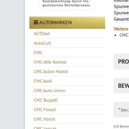
Spurwei
Spurwei
Gesamt
AUTOMARKEN
Weitere
AUTOart
CMC 
AutoCult
CMC
PRO
CMC Alfa-Romeo
CMC Aston Martin
CMC Audi
BEW
CMC Auto Union
CMC Bugatti
CMC Ferrari
*
Den Z
CMC Horch
8/8 Bewer
CMC Jaguar