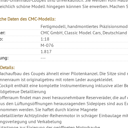
eichlich schöne Modell hingegen können Sie erwerben. Machen Si
che Daten des CMC-Modells:
Fertigmodell, handmontiertes Präzisionsmod
er:
CMC GmbH, Classic Model Cars, Deutschland
b:
1:18
M-076
1.817
rung:
---
Details:
Dachaufbau des Coupés ähnelt einer Pilotenkanzel. Die Sitze sind 
Innenraum ist originalgetreu mit rotem Leder ausgekleidet.
Cockpit enthält eine komplette Instrumentierung inklusive aller 
ildgetreue Detaillierung
offerraum findet man zwei herausnehmbare Reserveräder, die auf 
aus den Lüftungsöffnungen herausragenden Sidepipes sind aus Ed
nommen werden. Sie haftet durch kleine Magnete
detaillierter Achtzylinder-Reihenmotor in schräger Einbaulage m
ungsverlegung und Verkabelung
ützstange zur Fixierung der geöffneten Motorhaube