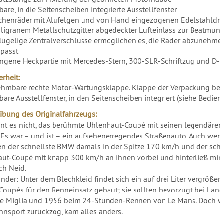
are, in die Seitenscheiben integrierte Ausstellfenster
chenräder mit Alufelgen und von Hand eingezogenen Edelstahldr
filigranem Metallschutzgitter abgedeckter Lufteinlass zur Beatmu
flügelige Zentralverschlüsse ermöglichen es, die Räder abzunehme
passt
ngene Heckpartie mit Mercedes-Stern, 300-SLR-Schriftzug und D-
rheit:
hmbare rechte Motor-Wartungsklappe. Klappe der Verpackung be
bare Ausstellfenster, in den Seitenscheiben integriert (siehe Bedi
ibung des Originalfahrzeugs:
nt es nicht, das berühmte Uhlenhaut-Coupé mit seinen legendäre
 Es war – und ist – ein aufsehenerregendes Straßenauto. Auch wen
en der schnellste BMW damals in der Spitze 170 km/h und der sch
ut-Coupé mit knapp 300 km/h an ihnen vorbei und hinterließ mi
ch Neid.
nder: Unter dem Blechkleid findet sich ein auf drei Liter vergröß
Coupés für den Renneinsatz gebaut; sie sollten bevorzugt bei Lan
le Miglia und 1956 beim 24-Stunden-Rennen von Le Mans. Doch 
nsport zurückzog, kam alles anders.