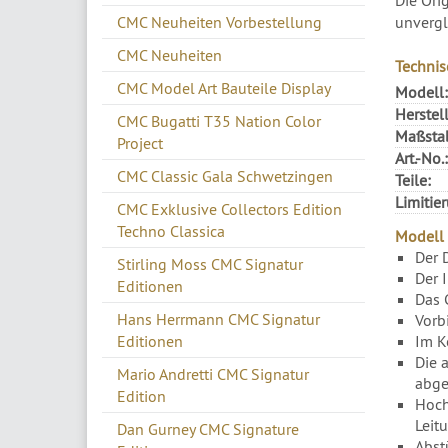
CMC Neuheiten Vorbestellung
unvergl
CMC Neuheiten
Technis
CMC Model Art Bauteile Display
Modell:
Herstell
CMC Bugatti T35 Nation Color
Maßsta
Project
Art.-No.:
CMC Classic Gala Schwetzingen
Teile:
Limitie
CMC Exklusive Collectors Edition
Techno Classica
Modell 
Der 
Stirling Moss CMC Signatur
Der 
Editionen
Das 
Hans Herrmann CMC Signatur
Vorb
Editionen
Im K
Die 
Mario Andretti CMC Signatur
abge
Edition
Hoch
Leit
Dan Gurney CMC Signature
Abst