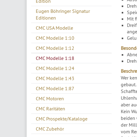
Edition
Drehb
Eugen Böhringer Signatur
Spei
Editionen
Mit 
Drei
CMC USA Modelle
ange
CMC Modelle 1:10
Gelu
CMC Modelle 1:12
Besonde
Abne
CMC Modelle 1:18
Dreh
CMC Modelle 1:24
Beschre
Wer ken
CMC Modelle 1:43
gebaut.
CMC Modelle 1:87
Schafft
Uhlenha
CMC Motoren
aber au
CMC Raritäten
Kein Wu
beiden 
CMC Prospekte/Kataloge
der Mil
CMC Zubehör
vom Ren