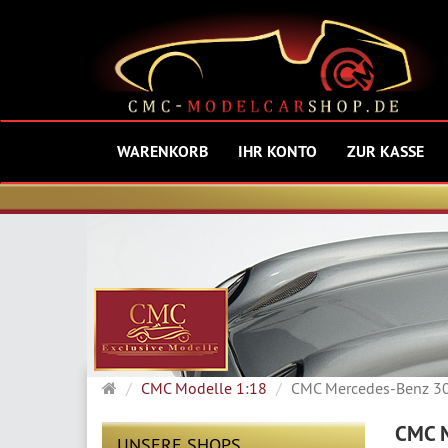
WARENKORB
IHR KONTO
ZUR KASSE
Startseite
CMC Modelle 1:18
CMC Mercedes-Benz 30
CMC M
UNSERE SHOPS