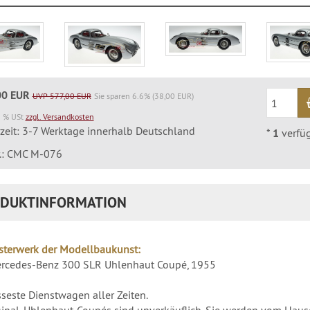
00 EUR
UVP 577,00 EUR
Sie sparen 6.6% (38,00 EUR)
9 % USt
zzgl. Versandkosten
rzeit: 3-7 Werktage innerhalb Deutschland
*
1
verfü
r.: CMC M-076
DUKTINFORMATION
sterwerk der Modellbaukunst:
rcedes-Benz 300 SLR Uhlenhaut Coupé, 1955
sseste Dienstwagen aller Zeiten.
ginal-Uhlenhaut-Coupés sind unverkäuflich. Sie werden vom Haus