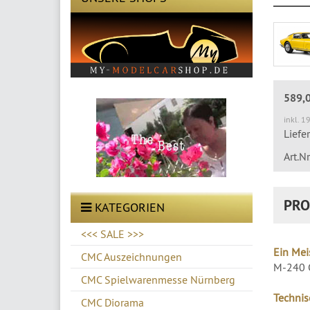
589,
inkl. 1
Liefe
Art.N
PRO
KATEGORIEN
<<< SALE >>>
Ein Mei
CMC Auszeichnungen
M-240 C
CMC Spielwarenmesse Nürnberg
Technis
CMC Diorama