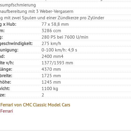
nsumpfschmierung
aufbereitung mit 3 Weber-Vergasern
 mit zwei Spulen und einer Zündkerze pro Zylinder
g x Hub:
77 x 58,8 mm
m:
3286 ccm
g:
280 PS bei 7600 U/min
eschwindigkeit:
275 km/h
eunigung:
0-100 km/h: 4,9 s
nd:
2400 mm4
te v/h:
1377/1393 mm
länge:
4370 mm
reite:
1725 mm
höhe:
1245 mm
icht:
1100 kg
ze:
2
 Ferrari von CMC Classic Model Cars
Ferrari