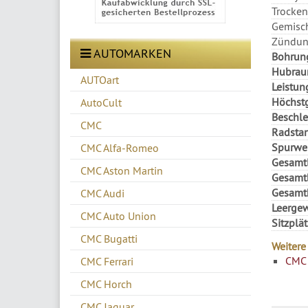
Trocke
Gemisch
Zündung
AUTOMARKEN
Bohrun
Hubrau
AUTOart
Leistun
Höchstg
AutoCult
Beschl
CMC
Radsta
Spurwei
CMC Alfa-Romeo
Gesamt
CMC Aston Martin
Gesamtb
Gesamt
CMC Audi
Leergew
CMC Auto Union
Sitzplät
CMC Bugatti
Weitere
CMC 
CMC Ferrari
CMC Horch
CMC Jaguar