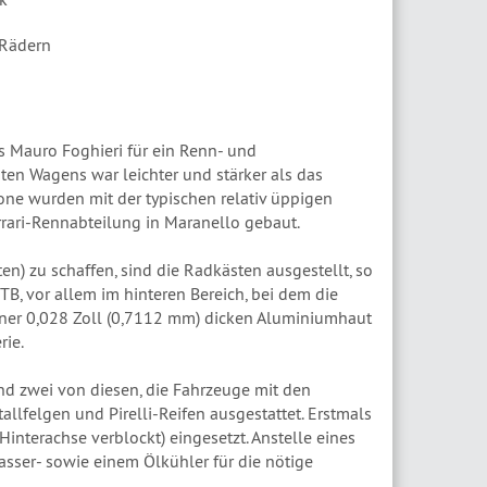
 Rädern
s Mauro Foghieri für ein Renn- und
ten Wagens war leichter und stärker als das
one wurden mit der typischen relativ üppigen
Ferrari-Rennabteilung in Maranello gebaut.
ten) zu schaffen, sind die Radkästen ausgestellt, so
TB, vor allem im hinteren Bereich, bei dem die
 einer 0,028 Zoll (0,7112 mm) dicken Aluminiumhaut
rie.
d zwei von diesen, die Fahrzeuge mit den
lfelgen und Pirelli-Reifen ausgestattet. Erstmals
Hinterachse verblockt) eingesetzt. Anstelle eines
asser- sowie einem Ölkühler für die nötige