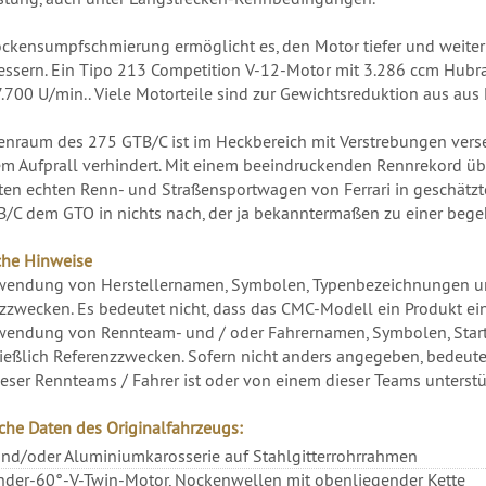
ockensumpfschmierung ermöglicht es, den Motor tiefer und weiter
essern. Ein Tipo 213 Competition V-12-Motor mit 3.286 ccm Hub
7.700 U/min.. Viele Motorteile sind zur Gewichtsreduktion aus au
enraum des 275 GTB/C ist im Heckbereich mit Verstrebungen verse
em Aufprall verhindert. Mit einem beeindruckenden Rennrekord üb
zten echten Renn- und Straßensportwagen von Ferrari in geschätzter 
/C dem GTO in nichts nach, der ja bekanntermaßen zu einer bege
che Hinweise
wendung von Herstellernamen, Symbolen, Typenbezeichnungen un
zzwecken. Es bedeutet nicht, dass das CMC-Modell ein Produkt eines
wendung von Rennteam- und / oder Fahrernamen, Symbolen, Star
ießlich Referenzzwecken. Sofern nicht anders angegeben, bedeute
ieser Rennteams / Fahrer ist oder von einem dieser Teams unterstüt
che Daten des Originalfahrzeugs:
und/oder Aluminiumkarosserie auf Stahlgitterrohrrahmen
nder-60°-V-Twin-Motor, Nockenwellen mit obenliegender Kette