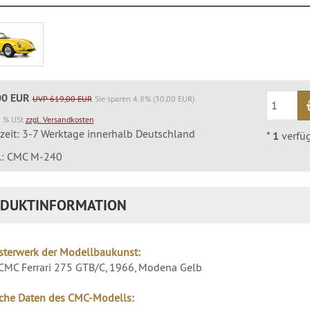
00 EUR
UVP 619,00 EUR
Sie sparen 4.8% (30,00 EUR)
9 % USt
zzgl. Versandkosten
rzeit: 3-7 Werktage innerhalb Deutschland
*
1
verfü
r.: CMC M-240
DUKTINFORMATION
sterwerk der Modellbaukunst:
MC Ferrari 275 GTB/C, 1966, Modena Gelb
che Daten des CMC-Modells: