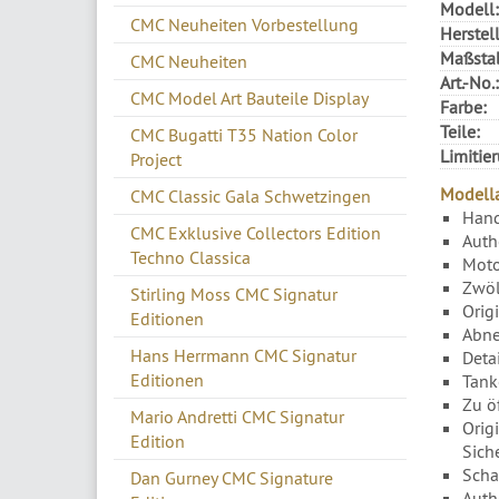
Modell:
CMC Neuheiten Vorbestellung
Herstell
Maßsta
CMC Neuheiten
Art.-No.:
CMC Model Art Bauteile Display
Farbe:
Teile:
CMC Bugatti T35 Nation Color
Limitie
Project
Modella
CMC Classic Gala Schwetzingen
Hand
CMC Exklusive Collectors Edition
Auth
Techno Classica
Moto
Zwöl
Stirling Moss CMC Signatur
Orig
Editionen
Abne
Hans Herrmann CMC Signatur
Deta
Editionen
Tank
Zu ö
Mario Andretti CMC Signatur
Orig
Edition
Sich
Scha
Dan Gurney CMC Signature
Auth