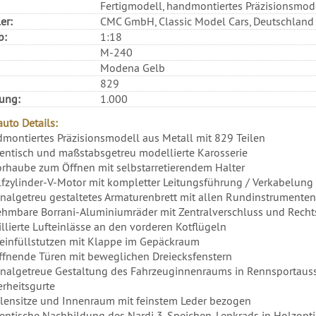
Fertigmodell, handmontiertes Präzisionsmod
er:
CMC GmbH, Classic Model Cars, Deutschland
b:
1:18
M-240
Modena Gelb
829
rung:
1.000
uto Details:
montiertes Präzisionsmodell aus Metall mit 829 Teilen
entisch und maßstabsgetreu modellierte Karosserie
rhaube zum Öffnen mit selbstarretierendem Halter
fzylinder-V-Motor mit kompletter Leitungsführung / Verkabelung
inalgetreu gestaltetes Armaturenbrett mit allen Rundinstrument
hmbare Borrani-Aluminiumräder mit Zentralverschluss und Rech
illierte Lufteinlässe an den vorderen Kotflügeln
einfüllstutzen mit Klappe im Gepäckraum
ffnende Türen mit beweglichen Dreiecksfenstern
inalgetreue Gestaltung des Fahrzeuginnenraums in Rennsportauss
erheitsgurte
lensitze und Innenraum mit feinstem Leder bezogen
entische Nachbildung des Nardi 3-Speichen-Lenkrads in Holzopti