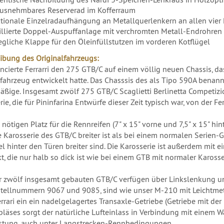
usnehmbares Reserverad im Kofferraum
tionale Einzelradaufhängung an Metallquerlenkern an allen vier
illierte Doppel-Auspuffanlage mit verchromten Metall-Endrohren
gliche Klappe für den Öleinfüllstutzen im vorderen Kotflügel
ibung des Originalfahrzeugs:
ncierte Ferrarri den 275 GTB/C auf einem völlig neuen Chassis, da
fahrzeug entwickelt hatte. Das Chasssis des als Tipo 590A benann
äßige. Insgesamt zwölf 275 GTB/C Scaglietti Berlinetta Competizi
rie, die für Pininfarina Entwürfe dieser Zeit typisch war, von der 
nötigen Platz für die Rennreifen (7" x 15" vorne und 7,5" x 15" hin
e Karosserie des GTB/C breiter ist als bei einem normalen Serien-G
el hinter den Türen breiter sind. Die Karosserie ist außerdem mit
t, die nur halb so dick ist wie bei einem GTB mit normaler Karosse
r zwölf insgesamt gebauten GTB/C verfügen über Linkslenkung un
tellnummern 9067 und 9085, sind wie unser M-210 mit Leichtmetal
rrari ein ein nadelgelagertes Transaxle-Getriebe (Getriebe mit der 
läses sorgt der natürliche Lufteinlass in Verbindung mit einem W
stung, auch unter Langstrecken-Rennbedingungen.