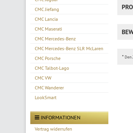
PRO
CMC Jiefang
CMC Lancia
CMC Maserati
BEW
CMC Mercedes-Benz
CMC Mercedes-Benz SLR McLaren
*
Den Z
CMC Porsche
CMC Talbot-Lago
CMC VW
CMC Wanderer
LookSmart
INFORMATIONEN
Vertrag widerrufen