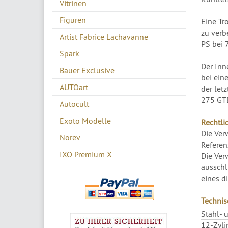
Vitrinen
Figuren
Eine Tr
zu verb
Artist Fabrice Lachavanne
PS bei 
Spark
Der Inn
Bauer Exclusive
bei ein
AUTOart
der let
275 GTB
Autocult
Exoto Modelle
Rechtli
Die Ver
Norev
Referen
IXO Premium X
Die Ver
ausschl
eines d
Technis
Stahl- 
12-Zyli