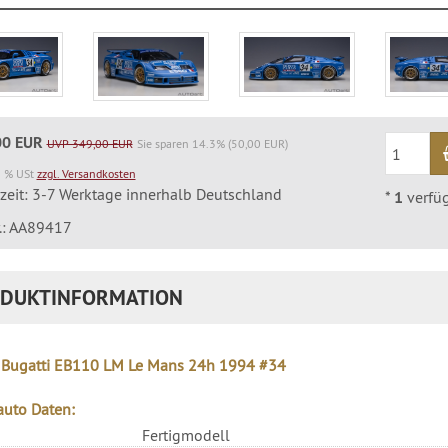
00 EUR
UVP 349,00 EUR
Sie sparen 14.3% (50,00 EUR)
9 % USt
zzgl. Versandkosten
rzeit: 3-7 Werktage innerhalb Deutschland
*
1
verfü
r.: AA89417
DUKTINFORMATION
 Bugatti EB110 LM Le Mans 24h 1994 #34
uto Daten:
Fertigmodell