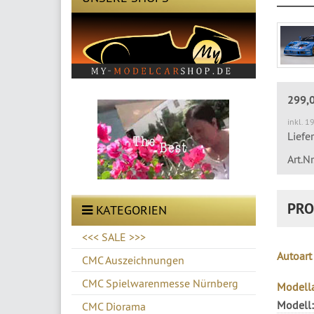
299,
inkl. 1
Liefe
Art.N
PRO
KATEGORIEN
<<< SALE >>>
Autoart
CMC Auszeichnungen
CMC Spielwarenmesse Nürnberg
Modella
Modell:
CMC Diorama