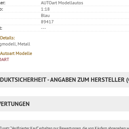
er:
AUTOart Modellautos
b:
1:18
Blau
89417
t:
---
Details:
igmodell, Metall
 Autoart Modelle
OART
DUKTSICHERHEIT - ANGABEN ZUM HERSTELLER (
ERTUNGEN
usatz “Verifizierter Kauf” erhalten nur Bewertungen, die von Käufern abgegeben 