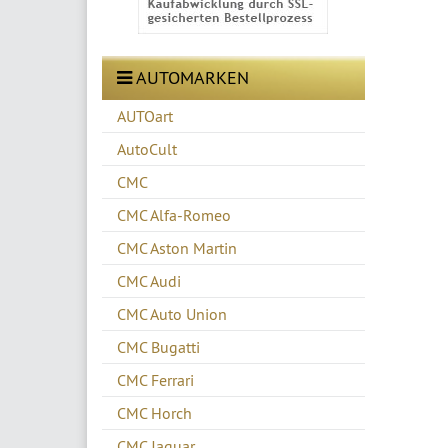
AUTOMARKEN
AUTOart
AutoCult
CMC
CMC Alfa-Romeo
CMC Aston Martin
CMC Audi
CMC Auto Union
CMC Bugatti
CMC Ferrari
CMC Horch
CMC Jaguar