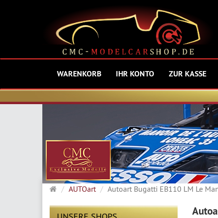
WARENKORB
IHR KONTO
ZUR KASSE
Startseite
AUTOart
Autoart Bugatti EB110 LM Le Ma
Autoa
UNSERE SHOPS