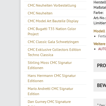
Herstell
CMC Neuheiten Vorbestellung
Maßsta
Farbe:
CMC Neuheiten
Art.-No.:
CMC Model Art Bauteile Display
Limitier
CMC Bugatti T35 Nation Color
Modell 
Project
Fert
CMC Classic Gala Schwetzingen
Weitere
AUT
CMC Exklusive Collectors Edition
Techno Classica
Stirling Moss CMC Signatur
PRO
Editionen
Hans Herrmann CMC Signatur
Editionen
BEW
Mario Andretti CMC Signatur
Edition
Dan Gurney CMC Signature
*
Den Z