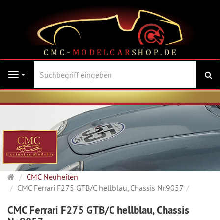
Su
Navigation
Startseite
CMC Neuheiten
CMC Ferrari F275 GTB/C hellblau, Chassis Nr.9057
CMC Ferrari F275 GTB/C hellblau, Chassis