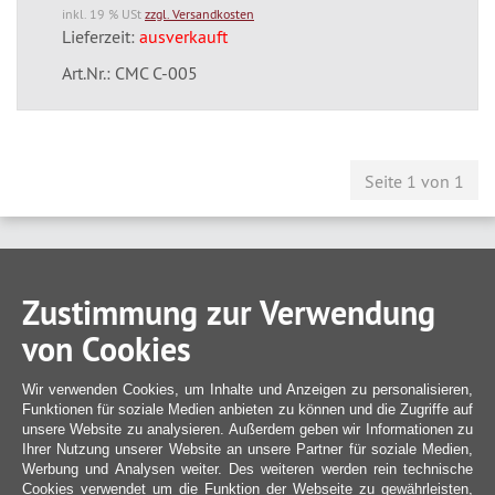
inkl. 19 % USt
zzgl. Versandkosten
Lieferzeit:
ausverkauft
Art.Nr.: CMC C-005
Seite 1 von 1
Zustimmung zur Verwendung
von Cookies
Wir verwenden Cookies, um Inhalte und Anzeigen zu personalisieren,
Funktionen für soziale Medien anbieten zu können und die Zugriffe auf
unsere Website zu analysieren. Außerdem geben wir Informationen zu
Ihrer Nutzung unserer Website an unsere Partner für soziale Medien,
Werbung und Analysen weiter. Des weiteren werden rein technische
Cookies verwendet um die Funktion der Webseite zu gewährleisten,