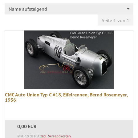
Name aufsteigend
Seite 1 von 1
CMC Auto Union Typ C #18, Eifelrennen, Bernd Rosemeyer,
1936
0,00 EUR
inkl. 19 % USt
zzgl. Versandkosten