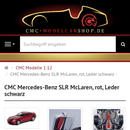
Su
Navigation
Startseite
CMC Modelle 1:12
CMC Mercedes-Benz SLR McLaren, rot, Leder schwarz
CMC Mercedes-Benz SLR McLaren, rot, Leder
schwarz