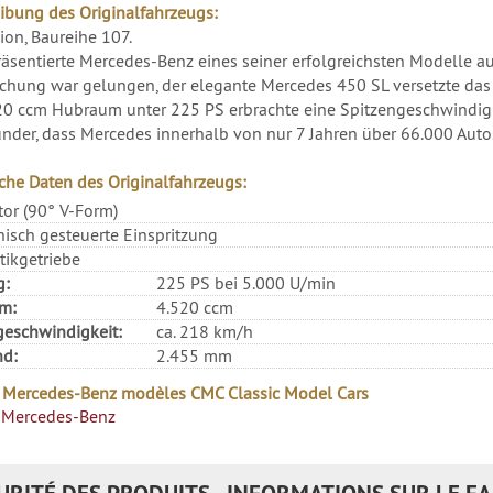
ibung des Originalfahrzeugs:
ion, Baureihe 107.
äsentierte Mercedes-Benz eines seiner erfolgreichsten Modelle a
chung war gelungen, der elegante Mercedes 450 SL versetzte das
20 ccm Hubraum unter 225 PS erbrachte eine Spitzengeschwindig
nder, dass Mercedes innerhalb von nur 7 Jahren über 66.000 Auto
che Daten des Originalfahrzeugs:
or (90° V-Form)
nisch gesteuerte Einspritzung
ikgetriebe
g:
225 PS bei 5.000 U/min
m:
4.520 ccm
eschwindigkeit:
ca. 218 km/h
nd:
2.455 mm
 Mercedes-Benz modèles CMC Classic Model Cars
Mercedes-Benz