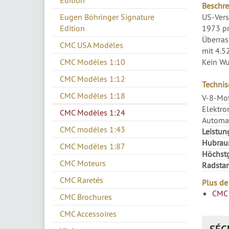
Edition
Beschre
US-Vers
Eugen Böhringer Signature
1973 pr
Edition
Überras
CMC USA Modèles
mit 4.5
Kein Wu
CMC Modèles 1:10
CMC Modèles 1:12
Technis
CMC Modèles 1:18
V-8-Mot
Elektro
CMC Modèles 1:24
Automat
CMC modèles 1:43
Leistun
Hubrau
CMC Modèles 1:87
Höchstg
CMC Moteurs
Radsta
CMC Raretés
Plus de
CMC 
CMC Brochures
CMC Accessoires