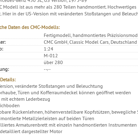
 Modell ist aus mehr als 280 Teilen handmontiert. Hochwertiges 
t. Hier in der US-Version mit veränderten Stoßstangen und Beleuch
che Daten des CMC-Modells:
Fertigmodell, handmontiertes Präzisionsmod
er:
CMC GmbH, Classic Model Cars, Deutschland
b:
1:24
M-012
über 280
rung:
--.--
Details:
ersion, veränderte Stoßstangen und Beleuchtung
rhaube, Türen und Kofferraumdeckel können geöffnet werden
e mit echtem Lederbezug
ichboden
pbare Rückenlehnen, höhenverstellbare Kopfstützen, beweglich
montierte Metallzierleisten auf beiden Türen
illiertes Armaturenbrett mit einzeln handmontierten Instrumente
detailliert dargestellter Motor