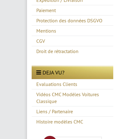
Expedition / Livraison
Paiement
Protection des données DSGVO
Mentions
CGV
Droit de rétractation
DEJA VU?
Evaluations Clients
Vidéos CMC Modèles Voitures
Classique
Liens / Partenaire
Histoire modèles CMC