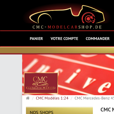
PANIER
VOTRE COMPTE
COMMANDER
Page
CMC Modèles 1:24
CMC Mercedes-Benz 45
d'accueil
CMC M
NOS SHOPS