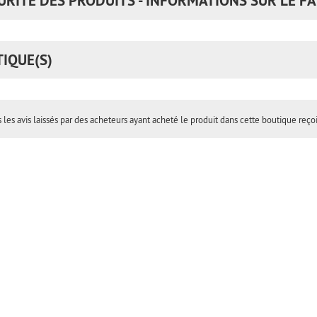
URITÉ DES PRODUITS - INFORMATIONS SUR LE FA
TIQUE(S)
 les avis laissés par des acheteurs ayant acheté le produit dans cette boutique reço