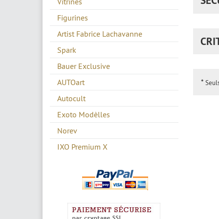
SÉC
Vitrines
Figurines
Artist Fabrice Lachavanne
CRI
Spark
Bauer Exclusive
*
AUTOart
Seuls
Autocult
Exoto Modèlles
Norev
IXO Premium X