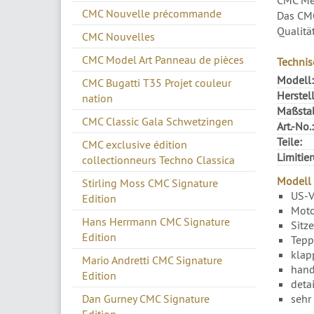
CMC Nouvelle précommande
Das CMC
Qualitä
CMC Nouvelles
CMC Model Art Panneau de pièces
Technis
Modell:
CMC Bugatti T35 Projet couleur
Herstell
nation
Maßsta
CMC Classic Gala Schwetzingen
Art.-No.:
Teile:
CMC exclusive édition
Limitie
collectionneurs Techno Classica
Modell 
Stirling Moss CMC Signature
US-V
Edition
Moto
Hans Herrmann CMC Signature
Sitz
Edition
Tepp
klap
Mario Andretti CMC Signature
hand
Edition
deta
sehr 
Dan Gurney CMC Signature