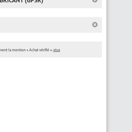
BRICANT (GPSR)
ivent la mention « Achat vérifié ».
plus