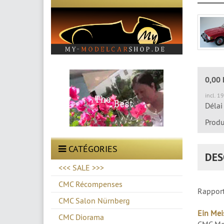
0,00
incl. 1
Délai
Produ
CATÉGORIES
DES
<<< SALE >>>
CMC Récompenses
Rapport
CMC Salon Nürnberg
Ein Mei
CMC Diorama
CMC Mer