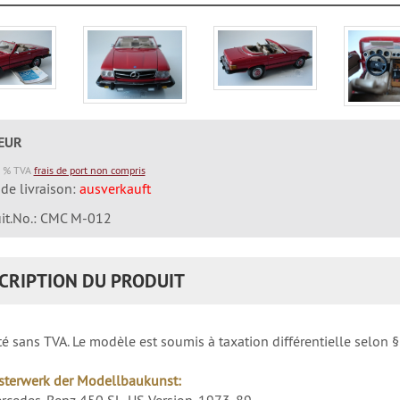
 EUR
9 % TVA
frais de port non compris
 de livraison:
ausverkauft
it.No.: CMC M-012
CRIPTION DU PRODUIT
é sans TVA. Le modèle est soumis à taxation différentielle selon 
sterwerk der Modellbaukunst:
cedes-Benz 450 SL, US Version, 1973-89