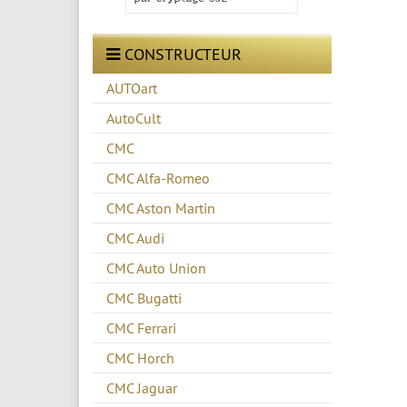
CONSTRUCTEUR
AUTOart
AutoCult
CMC
CMC Alfa-Romeo
CMC Aston Martin
CMC Audi
CMC Auto Union
CMC Bugatti
CMC Ferrari
CMC Horch
CMC Jaguar