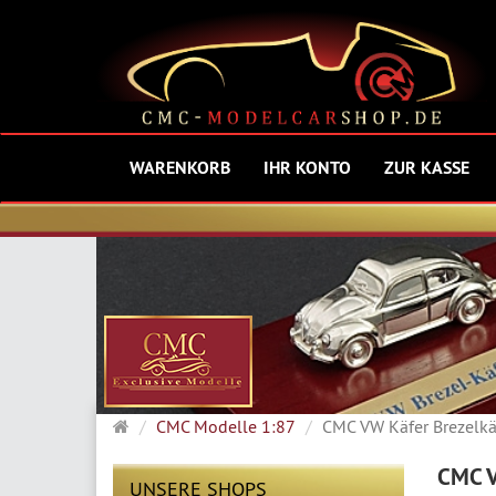
WARENKORB
IHR KONTO
ZUR KASSE
Startseite
CMC Modelle 1:87
CMC VW Käfer Brezelkäf
CMC V
UNSERE SHOPS