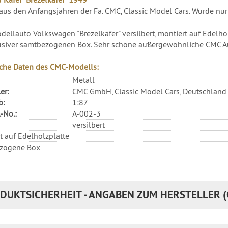
, aus den Anfangsjahren der Fa. CMC, Classic Model Cars. Wurde nur 
ellauto Volkswagen "Brezelkäfer" versilbert, montiert auf Edelhol
usiver samtbezogenen Box. Sehr schöne außergewöhnliche CMC 
che Daten des CMC-Modells:
Metall
er:
CMC GmbH, Classic Model Cars, Deutschland
b:
1:87
-No.:
A-002-3
versilbert
t auf Edelholzplatte
zogene Box
DUKTSICHERHEIT - ANGABEN ZUM HERSTELLER (