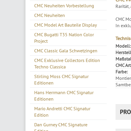
CMC Neuheiten Vorbestellung
Rarität
CMC Neuheiten
CMC Mod
CMC Model Art Bauteile Display
In exkl
CMC Bugatti T35 Nation Color
Technis
Project
Modell:
CMC Classic Gala Schwetzingen
Herstell
Maßsta
CMC Exklusive Collectors Edition
CMC Art.
Techno Classica
Farbe:
Stirling Moss CMC Signatur
Montier
Editionen
Samtbe
Hans Herrmann CMC Signatur
Editionen
Mario Andretti CMC Signatur
PRO
Edition
Dan Gurney CMC Signature