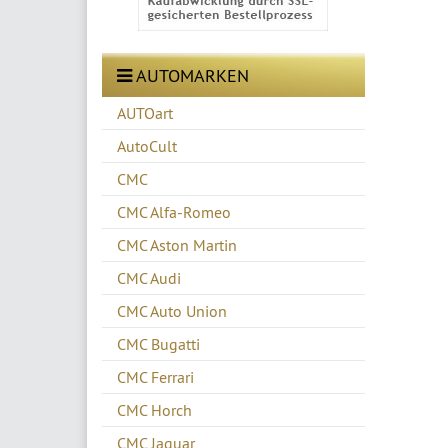
AUTOMARKEN
AUTOart
AutoCult
CMC
CMC Alfa-Romeo
CMC Aston Martin
CMC Audi
CMC Auto Union
CMC Bugatti
CMC Ferrari
CMC Horch
CMC Jaguar