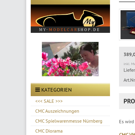
389,
inkl. M
Liefe
Art.N
KATEGORIEN
PRO
<<< SALE >>>
CMC Auszeichnungen
CMC Spielwarenmesse Nürnberg
Es wird
CMC Diorama
CMC VW 