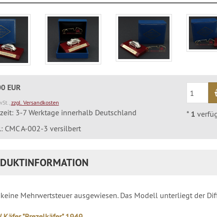
00 EUR
wSt.,
zzgl. Versandkosten
rzeit: 3-7 Werktage innerhalb Deutschland
*
1
verfü
r.: CMC A-002-3 versilbert
DUKTINFORMATION
 keine Mehrwertsteuer ausgewiesen. Das Modell unterliegt der Di
Käfer "Brezelkäfer" 1949