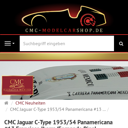
Su
Navigation
Startseite
CMC Neuheiten
CMC Jaguar C-Type 1953/54 Panamericana #13 ...
CMC Jaguar C-Type 1953/54 Panamericana