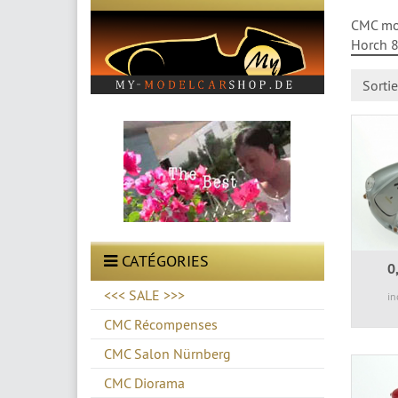
CMC mod
Horch 8
Sorti
CATÉGORIES
0
<<< SALE >>>
in
CMC Récompenses
CMC Salon Nürnberg
CMC Diorama