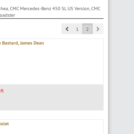
Shea, CMC Mercedes-Benz 450 SL US Version, CMC
oadster
Prev
Next
1
2
e Bastard, James Dean
ft
iolet