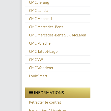
CMC Jiefang
CMC Lancia
CMC Maserati
CMC Mercedes-Benz
CMC Mercedes-Benz SLR McLaren
CMC Porsche
CMC Talbot-Lago
CMC VW
CMC Wanderer
LookSmart
INFORMATIONS
Rétracter le contrat
Expedition / Livraison