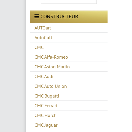
CONSTRUCTEUR
AUTOart
AutoCult
CMC
CMC Alfa-Romeo
CMC Aston Martin
CMC Audi
CMC Auto Union
CMC Bugatti
CMC Ferrari
CMC Horch
CMC Jaguar